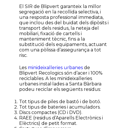
El SIR de Blipvert garanteix la millor
segregació en la recollida selectiva, i
una resposta professional immediata,
que inclou des del buidat dels dipòsits i
transport dels residus, la neteja del
mobiliari, fixació de cartells i
manteniment tècnic, fins a la
substitució dels equipaments, actuant
com una pòlissa d’assegurança a tot
risc.
Les
minideixalleries urbanes
de
Blipvert Recologics són d’acer i 100%
reciclables. A les minideixalleries
urbanes instal·lades a Santa Bàrbara
podeu reciclar els següents residus:
Tot tipus de piles de bastó i de botó.
Tot tipus de bateries i acumuladors.
Discs compactes (CD i DVD).
RAEE (residus d’Aparells Electrònics i
Elèctrics) de petit format.