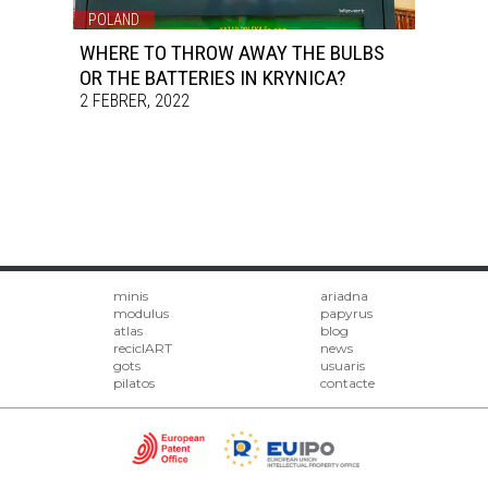
POLAND
WHERE TO THROW AWAY THE BULBS
OR THE BATTERIES IN KRYNICA?
2 FEBRER, 2022
minis
ariadna
modulus
papyrus
atlas
blog
reciclART
news
gots
usuaris
pilatos
contacte