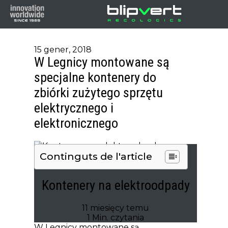
15 gener, 2018
W Legnicy montowane są
specjalne kontenery do
zbiórki zużytego sprzętu
elektrycznego i
elektronicznego
Continguts de l'article
Udostępnij to!
Kontenery na elektroodpady
11 miesięcy temu
1 Min. czytania
W Legnicy montowane są