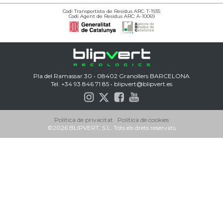
Codi Transportista de Residus ARC: T-1935
Codi Agent de Residus ARC: A-10069
Pla del Ramassar 30 • 08402 Granollers BARCELONA
Tel. +34 93 846 71 85 •
blipvert@blipvert.es
Política de privacitat
Política de cookies
©
2026 BLIPVERT, S.L. Tots els drets reservats