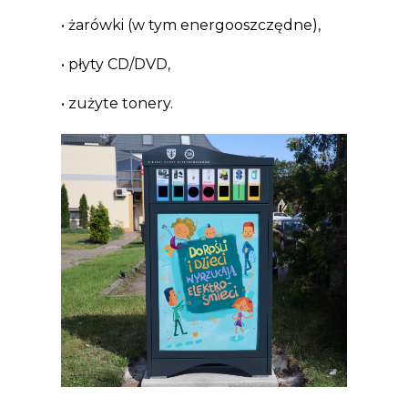
• żarówki (w tym energooszczędne),
• płyty CD/DVD,
• zużyte tonery.