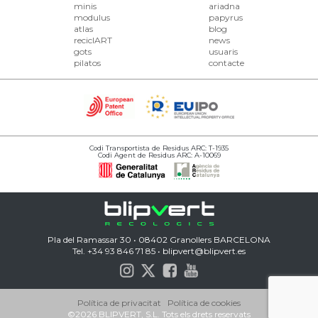
minis
ariadna
modulus
papyrus
atlas
blog
reciclART
news
gots
usuaris
pilatos
contacte
Codi Transportista de Residus ARC: T-1935
Codi Agent de Residus ARC: A-10069
Pla del Ramassar 30 • 08402 Granollers BARCELONA
Tel. +34 93 846 71 85 •
blipvert@blipvert.es
Política de privacitat
Política de cookies
©
2026 BLIPVERT, S.L. Tots els drets reservats