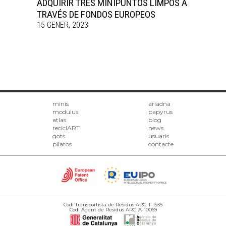
ADQUIRIR TRES MINIPUNTOS LIMPOS A
TRAVÉS DE FONDOS EUROPEOS
15 GENER, 2023
minis
ariadna
modulus
papyrus
atlas
blog
reciclART
news
gots
usuaris
pilatos
contacte
Codi Transportista de Residus ARC: T-1935
Codi Agent de Residus ARC: A-10069